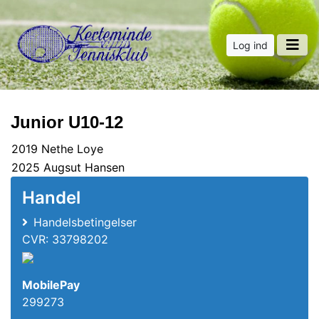
Log ind
Junior U10-12
2019 Nethe Loye
2025 Augsut Hansen
Handel
Handelsbetingelser
CVR: 33798202
MobilePay
299273