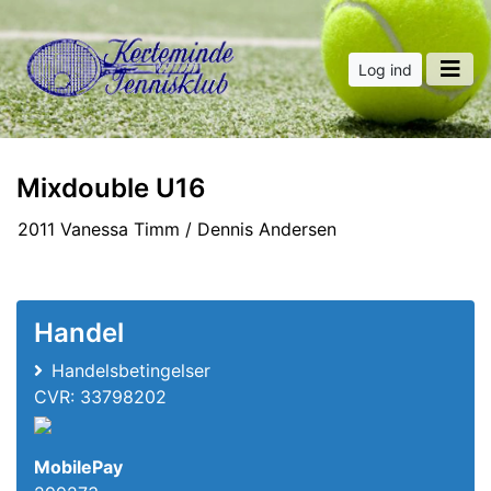
Log ind
Mixdouble U16
2011 Vanessa Timm / Dennis Andersen
Handel
Handelsbetingelser
CVR: 33798202
MobilePay