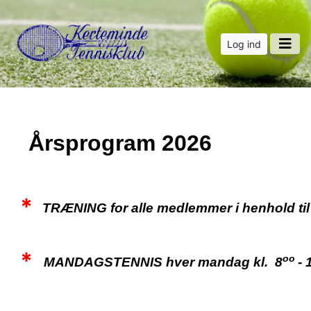
Log ind
Årsprogram 2026
*
TRÆNING for alle medlemmer i henhold til t
*
oo
MANDAGSTENNIS hver mandag kl. 8
- 