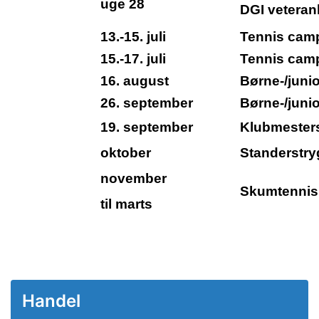
uge 28
DGI veteranl
13.-15. juli
Tennis cam
15.-17. juli
Tennis camp
16. august
Børne-/junio
26. september
Børne-/junio
19. september
Klubmesters
oktober
Standerstry
november
Skumtennis
til marts
Handel