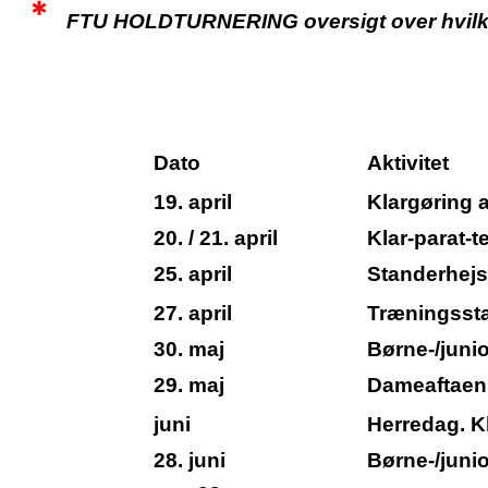
*
FTU HOLDTURNERING oversigt over hvilke K
Dato
Aktivitet
19. april
Klargøring a
20. / 21. april
Klar-parat-
25. april
Standerhejs
27. april
Træningsst
30. maj
Børne-/junio
29. maj
Dameaftaen.
juni
Herredag. K
28. juni
Børne-/junio